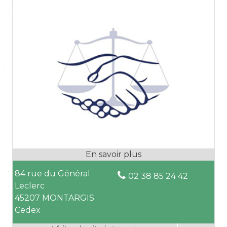
84 rue du Général
02 38 85 24 42
Leclerc
45207 MONTARGIS
Cedex