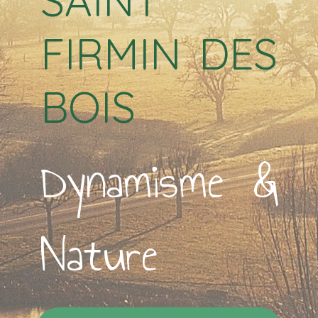
SAINT
FIRMIN DES
BOIS
Dynamisme &
Nature