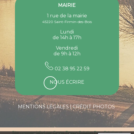
MAIRIE
1 rue de la mairie
45220 Saint-Firmin-des-Bois
Lundi
de 14h à 17h
Vendredi
de 9h à 12h
02 38 95 22 59
NOUS ÉCRIRE
MENTIONS LÉGALES
CRÉDIT PHOTOS
Site commercialisé par Centre France Solution Pro
-
Création et