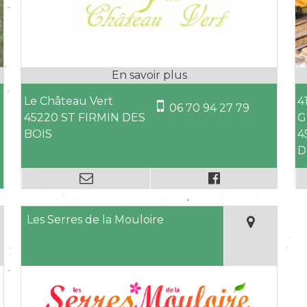
Le Château Vert
4
06 70 94 27 79
45220 ST FIRMIN DES
G
BOIS
4
D
Les Serres de la Mouloire