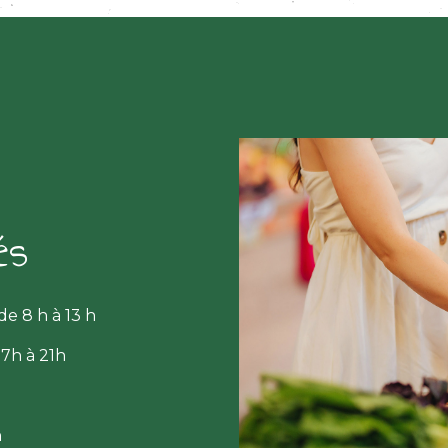
és
e 8 h à 13 h
7h à 21h
h