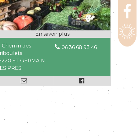
1 Chemin des
06 36 68 93 46
riboulets
5220 ST GERMAIN
ES PRES