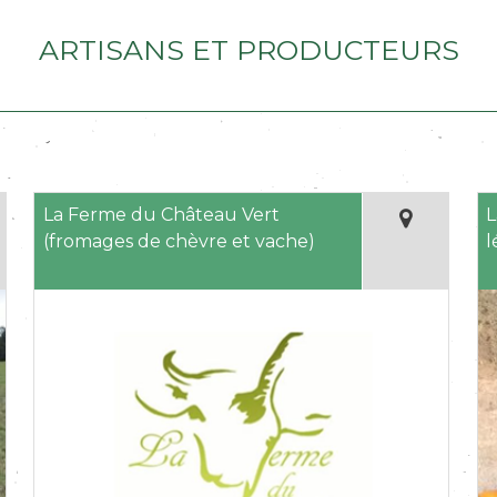
Artisans et producteurs
La Ferme du Château Vert
L
(fromages de chèvre et vache)
l