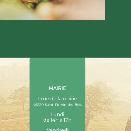
MAIRIE
1 rue de la mairie
45220 Saint-Firmin-des-Bois
Lundi
de 14h à 17h
Vendredi