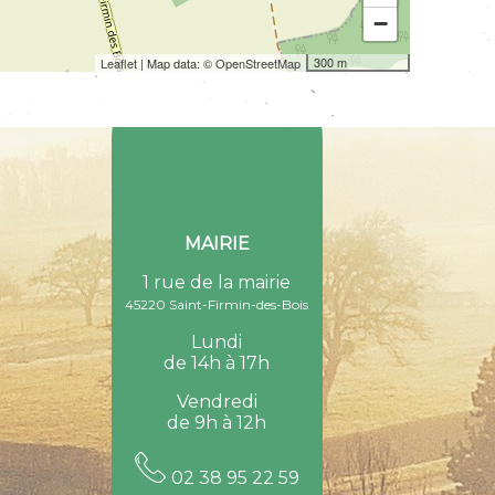
−
300 m
Leaflet
| Map data: ©
OpenStreetMap
MAIRIE
1 rue de la mairie
45220 Saint-Firmin-des-Bois
Lundi
de 14h à 17h
Vendredi
de 9h à 12h
02 38 95 22 59